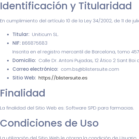
Identificación y Titularidad
En cumplimiento del artículo 10 de la Ley 34/2002, de 11 de ju
Titular:
Uniticum SL.
NIF:
B66875683
Inscrita en el registro mercantil de Barcelona, tomo 45725,
Domicilio:
Calle Dr. Antoni Pujadas, 12 Ático 2 Sant Boi
Correo electrónico:
com.bs@blistersuite.com
Sitio Web:
https://blistersuite.es
Finalidad
La finalidad del Sitio Web es: Software SPD para farmacias.
Condiciones de Uso
La utilización del Sitio Web le otorga la condición de Usuari