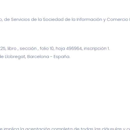
lio, de Servicios de la Sociedad de la Información y Comercio E
 libro , sección , folio 10, hoja 496964, inscripción 1.
 de Llobregat, Barcelona - España.
o, e implica la aceptación completa de todas las cláusulas y 