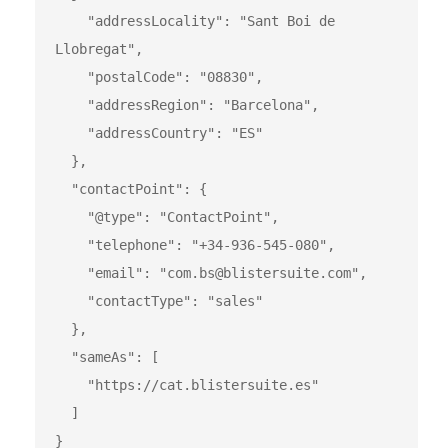
    "addressLocality": "Sant Boi de 
Llobregat",

    "postalCode": "08830",

    "addressRegion": "Barcelona",

    "addressCountry": "ES"

  },

  "contactPoint": {

    "@type": "ContactPoint",

    "telephone": "+34-936-545-080",

    "email": "com.bs@blistersuite.com",

    "contactType": "sales"

  },

  "sameAs": [

    "https://cat.blistersuite.es"

  ]

}
