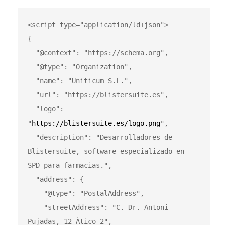
<script type="application/ld+json">

{

  "@context": "https://schema.org",

  "@type": "Organization",

  "name": "Uniticum S.L.",

  "url": "https://blistersuite.es",

  "logo": 
"
https://blistersuite.es/logo.png
",

  "description": "Desarrolladores de 
Blistersuite, software especializado en 
SPD para farmacias.",

  "address": {

    "@type": "PostalAddress",

    "streetAddress": "C. Dr. Antoni 
Pujadas, 12 Ático 2",
